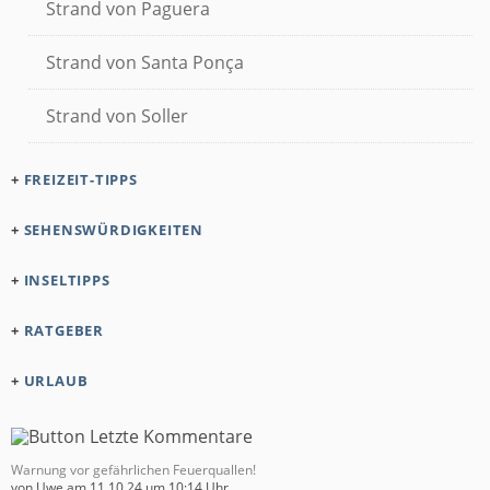
Strand von Paguera
Strand von Santa Ponça
Strand von Soller
+
FREIZEIT-TIPPS
+
SEHENSWÜRDIGKEITEN
+
INSELTIPPS
+
RATGEBER
+
URLAUB
Warnung vor gefährlichen Feuerquallen!
von
Uwe
am 11.10.24 um 10:14 Uhr