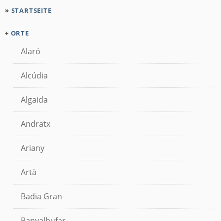
»
STARTSEITE
+
ORTE
Alaró
Alcúdia
Algaida
Andratx
Ariany
Artà
Badia Gran
Banyalbufar